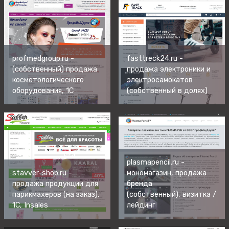
profmedgroup.ru -
fasttreck24.ru -
(собственный) продажа
продажа электроники и
косметологического
электросамокатов
оборудования, 1С
(собственный в долях)
plasmapencil.ru -
stavver-shop.ru -
мономагазин, продажа
продажа продукции для
бренда
парикмахеров (на заказ)
,
(собственный)
, визитка /
1С, Insales
лейдинг