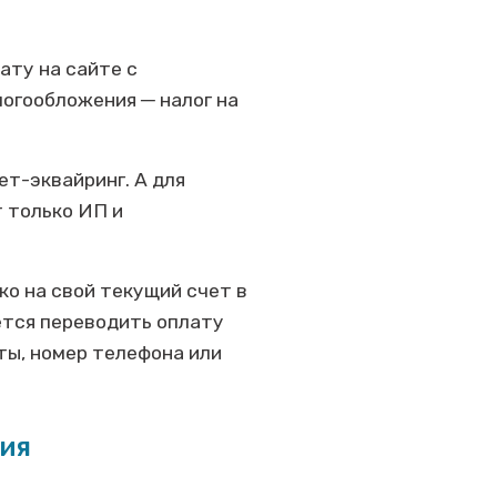
ату на сайте с
логообложения ─ налог на
ет-эквайринг. А для
т только ИП и
о на свой текущий счет в
ется переводить оплату
ты, номер телефона или
ия