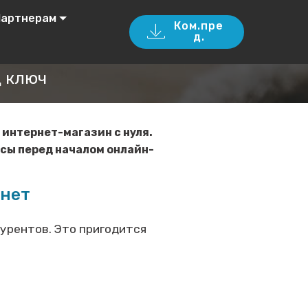
артнерам
Ком.пре
д.
д ключ
 интернет-магазин с нуля.
сы перед началом онлайн-
рнет
курентов. Это пригодится