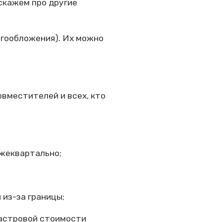
скажем про другие
огообложения). Их можно
овместителей и всех, кто
ежеквартально;
 из-за границы;
дастровой стоимости