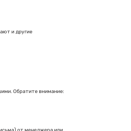
тают и другие
шими. Обратите внимание:
письма) от менеджера или