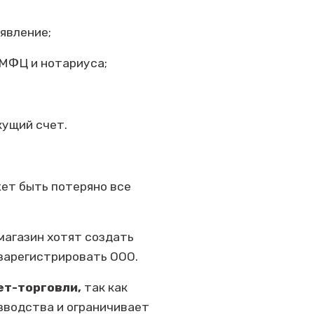
явление;
 МФЦ и нотариуса;
кущий счет.
ет быть потеряно все
магазин хотят создать
 зарегистрировать ООО.
ет-торговли,
так как
зводства и ограничивает