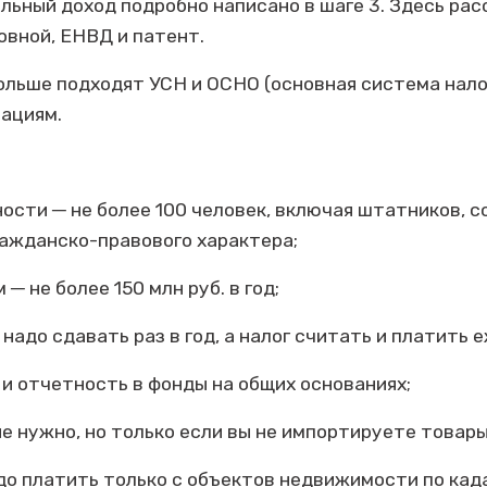
льный доход подробно написано в шаге 3. Здесь рас
овной, ЕНВД и патент.
ольше подходят УСН и ОСНО (основная система нал
зациям.
ности ─ не более 100 человек, включая штатников, с
ражданско-правового характера;
─ не более 150 млн руб. в год;
надо сдавать раз в год, а налог считать и платить 
 и отчетность в фонды на общих основаниях;
е нужно, но только если вы не импортируете товары
адо платить только с объектов недвижимости по ка